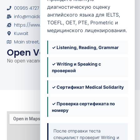
Farwaniya
диагностическую оценку
00965 4727 120 / 1 88 33 22
английского языка для IELTS,
info@maidangroup.com
TOEFL, OET, PTE, Prometric и
https://www.maidangroup.com/
медицинского лицензирования.
Kuwait
Main street, Hamra Mall, 2nd Floor
✓ Listening, Reading, Grammar
Open Vacancies
No open vacancies at the moment.
✓ Writing и Speaking с
проверкой
✓ Сертификат Medical Solidarity
✓ Проверка сертификата по
номеру
После отправки теста
специалист проверит Writing и