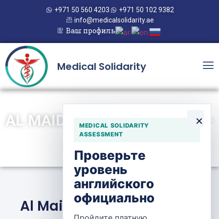
+971 50 560 4203
+971 50 102 9382
info@medicalsolidarity.ae
Ваш профиль
Medical Solidarity
AL MAIDAN DENTAL CLINIC —
×
MEDICAL SOLIDARITY
FARWANIYA
ASSESSMENT
Проверьте
уровень
английского
официально
Al Maidan Dental Clinic —
Пройдите платную