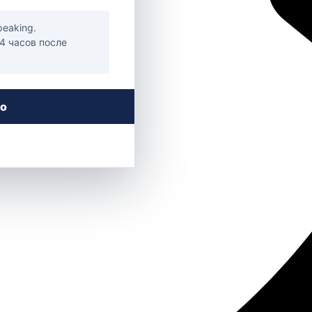
peaking.
24 часов после
го