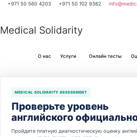
Перейти
+971 50 560 4203
+971 50 102 9382
info@medica
к
содержимому
Medical Solidarity
О нас
Услуги
Онлайн тесты
Оц
Быстрая навигация
MEDICAL SOLIDARITY ASSESSMENT
Проверьте уровень
английского официальн
Пройдите платную диагностическую оценку англи
2371- 3766, 2483-1000ext5 / 965 180 7777