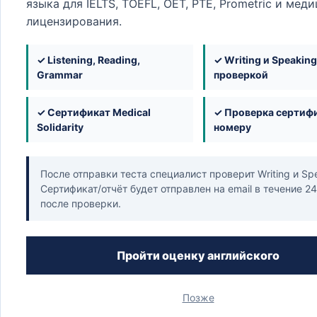
языка для IELTS, TOEFL, OET, PTE, Prometric и мед
info@alhajerypharmacy.com
лицензирования.
https://www.alhajerypharmacy.com/
Kuwait
✓ Listening, Reading,
✓ Writing и Speaking
Grammar
проверкой
Manqaf, Ahmadi Street, near Fahaheel, by seaside
Open Vacancies
✓ Сертификат Medical
✓ Проверка сертифи
Solidarity
номеру
No open vacancies at the moment.
После отправки теста специалист проверит Writing и Sp
Сертификат/отчёт будет отправлен на email в течение 2
после проверки.
Пройти оценку английского
Позже