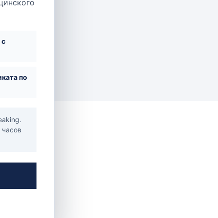
ицинского
 с
ката по
eaking.
4 часов