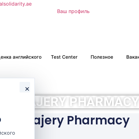
lsolidarity.ae
Ваш профиль
енка английского
Test Center
Полезное
Вака
×
AL HAJERY PHARMACY
Al Hajery Pharmacy
о
йского