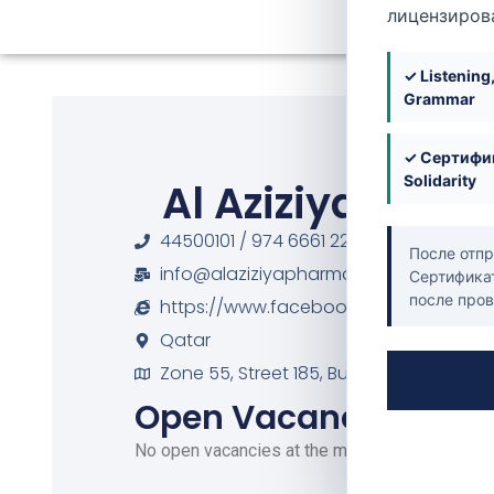
лицензиров
✓ Listening
Grammar
✓ Сертифик
Solidarity
Al Aziziya Pha
44500101 / 974 6661 2200
После отпр
info@alaziziyapharmacies.com
Сертификат
после пров
https://www.facebook.com/alaziziya
Qatar
Zone 55, Street 185, Building No. 24, Al A
Open Vacancies
No open vacancies at the moment.