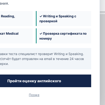
ания.
, Reading,
✓ Writing и Speaking с
проверкой
ат Medical
✓ Проверка сертификата по
номеру
rmacy 6
авки теста специалист проверит Writing и Speaking.
/отчёт будет отправлен на email в течение 24 часов
ерки.
pharmacy/
ziziya
Пройти оценку английского
Позже