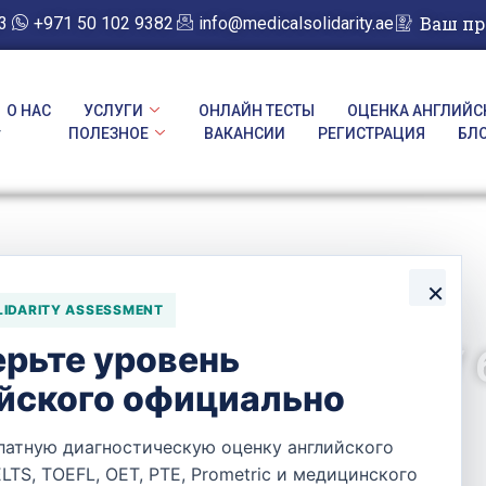
Ваш п
3
+971 50 102 9382
info@medicalsolidarity.ae
О НАС
УСЛУГИ
ОНЛАЙН ТЕСТЫ
ОЦЕНКА АНГЛИЙС
y
ПОЛЕЗНОЕ
ВАКАНСИИ
РЕГИСТРАЦИЯ
БЛ
×
LIDARITY ASSESSMENT
рьте уровень
AL AZIZIYA PHARMACY 
йского официально
латную диагностическую оценку английского
ELTS, TOEFL, OET, PTE, Prometric и медицинского