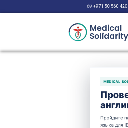
+971 50 560 420
Medical
Solidarit
MEDICAL SO
Прове
англи
Пройдите п
языка для I