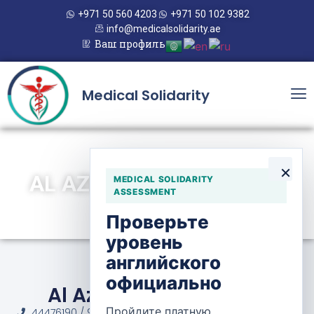
+971 50 560 4203
+971 50 102 9382
info@medicalsolidarity.ae
Ваш профиль
Medical Solidarity
×
AL AZIZIYA PHARMACY 2
MEDICAL SOLIDARITY
ASSESSMENT
Проверьте
уровень
английского
официально
Al Aziziya Pharmacy 2
Пройдите платную
44476190 / 974 6661 2200