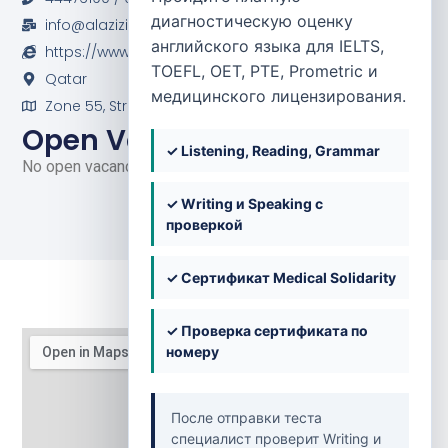
диагностическую оценку
info@alaziziyapharmacies.com
английского языка для IELTS,
https://www.facebook.com/alaziziyapharmacy/
TOEFL, OET, PTE, Prometric и
Qatar
медицинского лицензирования.
Zone 55, Street 185, Building No. 35, Al Aziziya
Open Vacancies
✓ Listening, Reading, Grammar
No open vacancies at the moment.
✓ Writing и Speaking с
проверкой
✓ Сертификат Medical Solidarity
✓ Проверка сертификата по
номеру
После отправки теста
специалист проверит Writing и