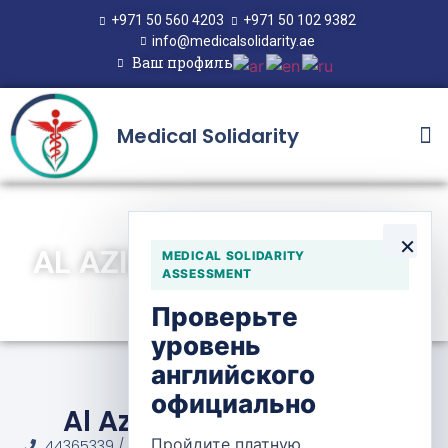
+971 50 560 4203
+971 50 102 9382
info@medicalsolidarity.ae
Ваш профиль
Medical Solidarity
×
AL AZIZIYA PHARMACY 12
MEDICAL SOLIDARITY
ASSESSMENT
Проверьте
уровень
английского
официально
Al Aziziya Pharmacy 12
Пройдите платную
44365339 / 974 6661 2200