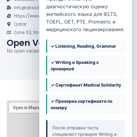
диагностическую оценку
info@alaziziyapharmacies.com
английского языка для IELTS,
https://www.facebook.com/alaziziyapharmacy/
TOEFL, OET, PTE, Prometric и
Qatar
медицинского лицензирования.
Zone 53, Street 989, Building No. 95, New Al Rayan
Open Vacancies
✓ Listening, Reading, Grammar
No open vacancies at the moment.
✓ Writing и Speaking с
проверкой
✓ Сертификат Medical Solidarity
✓ Проверка сертификата по
номеру
После отправки теста
специалист проверит Writing и