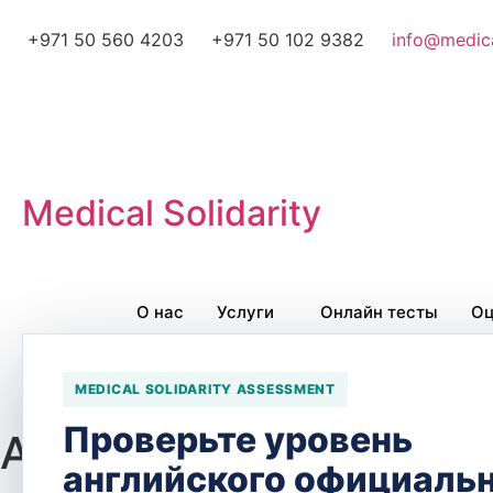
+971 50 560 4203
+971 50 102 9382
info@medica
Medical Solidarity
О нас
Услуги
Онлайн тесты
Оц
Быстрая навигация
MEDICAL SOLIDARITY ASSESSMENT
Проверьте уровень
Afiya Pharmacy Gharaf
английского официаль