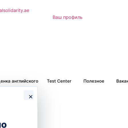
lsolidarity.ae
Ваш профиль
енка английского
Test Center
Полезное
Вака
×
fa
но