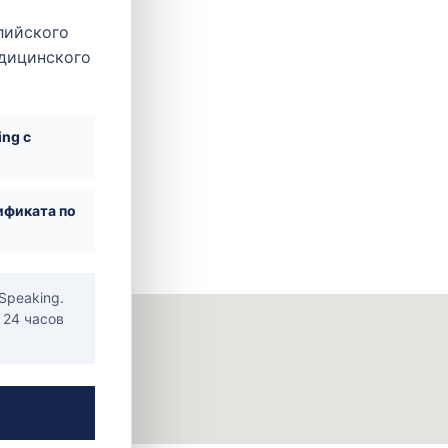
fa
лийского
едицинского
ing с
ификата по
Speaking.
 24 часов