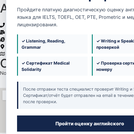
Afiya Pharmacy Gharaf
Пройдите платную диагностическую оценку анг
языка для IELTS, TOEFL, OET, PTE, Prometric и м
лицензирования.
50901603 / 974 4449 2777
info@carencureqatar.com
https://pharmacy.carencuregroup.com/
✓ Listening, Reading,
✓ Writing и Speak
Qatar
Grammar
проверкой
Zone 51, Street 620, Building No. 18, Al Gharrafa
Open Vacancies
✓ Сертификат Medical
✓ Проверка серт
Solidarity
номеру
No open vacancies at the moment.
После отправки теста специалист проверит Writing и 
Сертификат/отчёт будет отправлен на email в течение
после проверки.
Пройти оценку английского